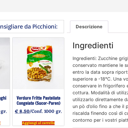
onsigliare da Picchioni:
Descrizione
Ingredienti
Ingredienti: Zucchine grig
conservato mantiene le su
entro la data sopra ripor
superiore a -18°C. Una v
conservare in frigorifero
cottura. Modalità di util
nghi
Verdure Fritte Pastellate
utilizzarlo direttamente
Congelate (Sucor-Paren)
un pò d’olio fino a che il
 gr.
€
8,50
/Conf. 1000 gr.
riscalda finendo così di c
contorno per i vostri piat
o
Aggiungi al carrello