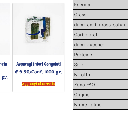
Energia
Grassi
di cui acidi grassi saturi
Carboidrati
di cui zuccheri
Proteine
nata
Asparagi Interi Congelati
Sale
€
9,90
/Conf. 1000 gr.
N.Lotto
 gr.
Aggiungi al carrello
Zona FAO
o
Origine
Nome Latino