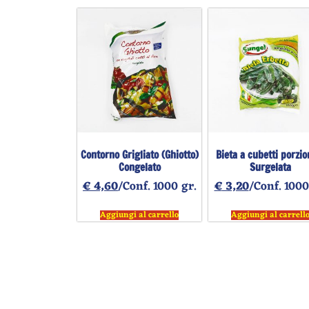
Contorno Grigliato (Ghiotto)
Bieta a cubetti porzio
Congelato
Surgelata
€
4,60
/Conf. 1000 gr.
€
3,20
/Conf. 1000
Aggiungi al carrello
Aggiungi al carrell