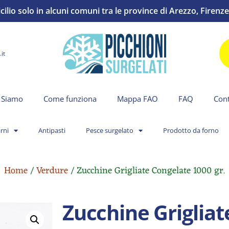
io solo in alcuni comuni tra le province di Arezzo, Firenze 
it
 Siamo
Come funziona
Mappa FAO
FAQ
Cont
rni
Antipasti
Pesce surgelato
Prodotto da forno
Home
/
Verdure
/ Zucchine Grigliate Congelate 1000 gr.
Zucchine Grigliat