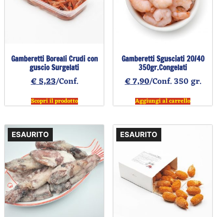
Gamberetti Boreali Crudi con
Gamberetti Sgusciati 20/40
guscio Surgelati
350gr.Congelati
€
5,23
/Conf.
€
7,90
/Conf. 350 gr.
Scopri il prodotto
Aggiungi al carrello
ESAURITO
ESAURITO