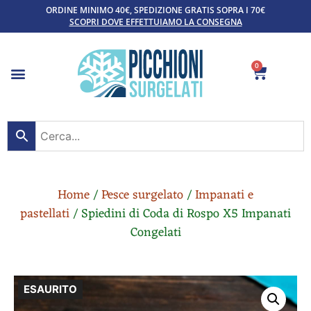
ORDINE MINIMO 40€, SPEDIZIONE GRATIS SOPRA I 70€
SCOPRI DOVE EFFETTUIAMO LA CONSEGNA
0
Home
/
Pesce surgelato
/
Impanati e
pastellati
/ Spiedini di Coda di Rospo X5 Impanati
Congelati
ESAURITO