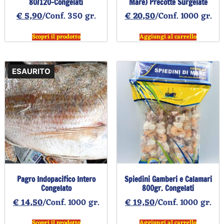
80/120-Congelati
Mare) Precotte Surgelate
€
5,90
/Conf. 350 gr.
€
20,50
/Conf. 1000 gr.
Scopri il prodotto
Aggiungi al carrello
ESAURITO
Pagro Indopacifico Intero
Spiedini Gamberi e Calamari
Congelato
800gr. Congelati
€
14,50
/Conf. 1000 gr.
€
19,50
/Conf. 1000 gr.
Scopri il prodotto
Aggiungi al carrello