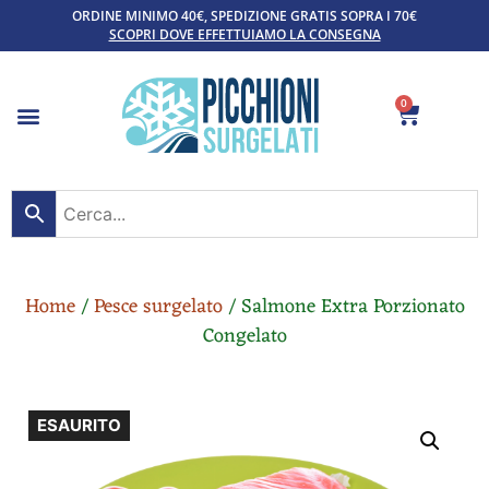
ORDINE MINIMO 40€, SPEDIZIONE GRATIS SOPRA I 70€
SCOPRI DOVE EFFETTUIAMO LA CONSEGNA
0
Home
/
Pesce surgelato
/ Salmone Extra Porzionato
Congelato
ESAURITO