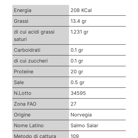
Energia
208 KCal
Grassi
13.4 gr
di cui acidi grassi
1.231 gr
saturi
Carboidrati
0.1 gr
di cui zuccheri
0.1 gr
Proteine
20 gr
Sale
0.5 gr
N.Lotto
34595
Zona FAO
27
Origine
Norvegia
Nome Latino
Salmo Salar
Metodo di cattura
109