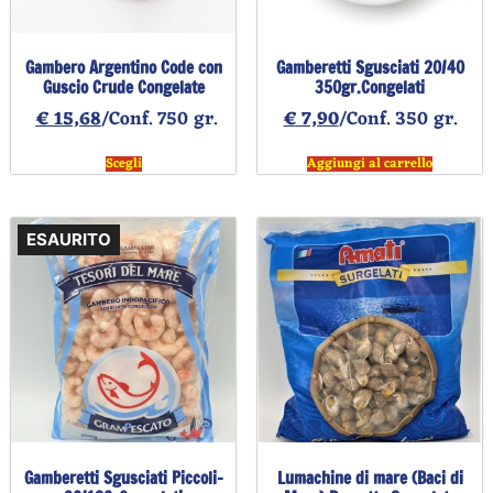
Gambero Argentino Code con
Gamberetti Sgusciati 20/40
Guscio Crude Congelate
350gr.Congelati
€
15,68
/Conf. 750 gr.
€
7,90
/Conf. 350 gr.
Scegli
Aggiungi al carrello
ESAURITO
Gamberetti Sgusciati Piccoli-
Lumachine di mare (Baci di