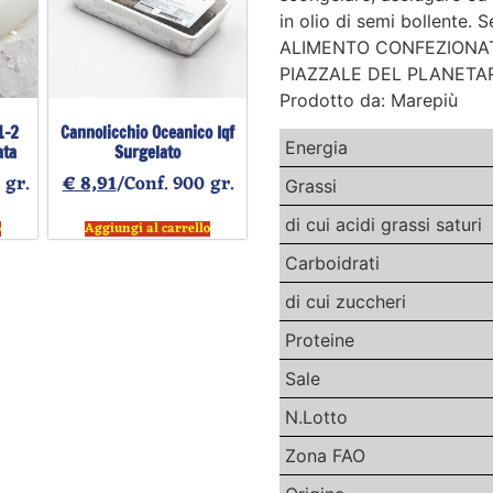
in olio di semi bollente. S
ALIMENTO CONFEZIONAT
PIAZZALE DEL PLANETARI
Prodotto da: Marepiù
1-2
Cannolicchio Oceanico Iqf
Energia
ata
Surgelato
 gr.
€
8,91
/Conf. 900 gr.
Grassi
di cui acidi grassi saturi
o
Aggiungi al carrello
Carboidrati
di cui zuccheri
Proteine
Sale
N.Lotto
Zona FAO