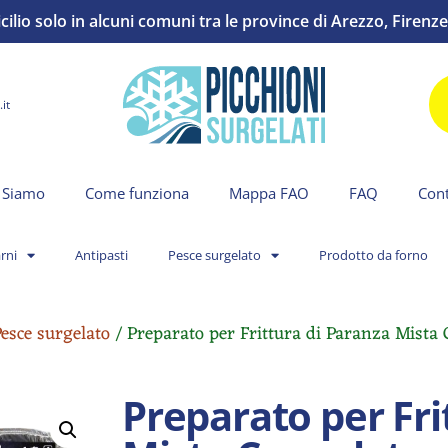
io solo in alcuni comuni tra le province di Arezzo, Firenze 
it
 Siamo
Come funziona
Mappa FAO
FAQ
Cont
rni
Antipasti
Pesce surgelato
Prodotto da forno
esce surgelato
/ Preparato per Frittura di Paranza Mista 
Preparato per Fri