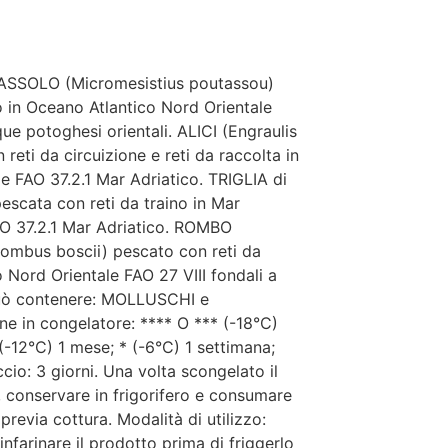
TASSOLO (Micromesistius poutassou)
o in Oceano Atlantico Nord Orientale
e potoghesi orientali. ALICI (Engraulis
reti da circuizione e reti da raccolta in
 FAO 37.2.1 Mar Adriatico. TRIGLIA di
escata con reti da traino in Mar
O 37.2.1 Mar Adriatico. ROMBO
bus boscii) pescato con reti da
o Nord Orientale FAO 27 VIII fondali a
 Può contenere: MOLLUSCHI e
 in congelatore: **** O *** (-18°C)
 (-12°C) 1 mese; * (-6°C) 1 settimana;
cio: 3 giorni. Una volta scongelato il
 conservare in frigorifero e consumare
revia cottura. Modalità di utilizzo:
nfarinare il prodotto prima di friggerlo