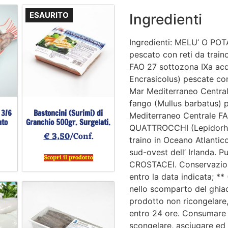
ESAURITO
Ingredienti
Ingredienti: MELU’ O PO
pescato con reti da train
FAO 27 sottozona IXa acqu
Encrasicolus) pescate con 
Mar Mediterraneo Centrale
fango (Mullus barbatus) p
 3/6
Bastoncini (Surimi) di
Mediterraneo Centrale FA
ato
Granchio 500gr. Surgelati.
QUATTROCCHI (Lepidorhom
€
3,50
/Conf.
traino in Oceano Atlantic
sud-ovest dell’ Irlanda.
Scopri il prodotto
CROSTACEI. Conservazione
entro la data indicata; **
nello scomparto del ghiac
prodotto non ricongelare,
entro 24 ore. Consumare p
scongelare, asciugare ed i