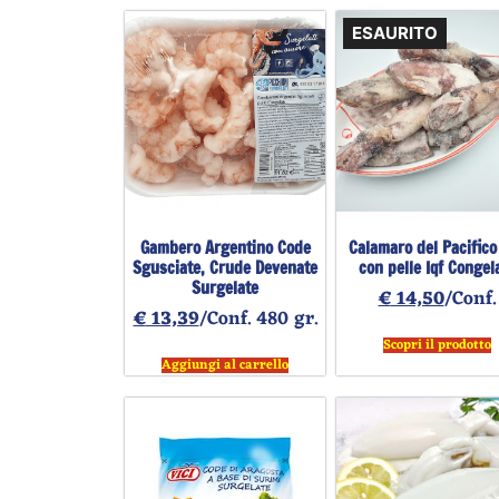
ESAURITO
Gambero Argentino Code
Calamaro del Pacifico
Sgusciate, Crude Devenate
con pelle Iqf Congel
Surgelate
€
14,50
/Conf.
€
13,39
/Conf. 480 gr.
Scopri il prodotto
Aggiungi al carrello