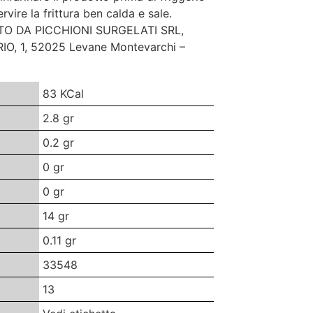
ervire la frittura ben calda e sale.
O DA PICCHIONI SURGELATI SRL,
O, 1, 52025 Levane Montevarchi –
83 KCal
2.8 gr
0.2 gr
0 gr
0 gr
14 gr
0.11 gr
33548
13