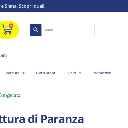
e Siena. Scopri quali.
0
atti
Verdure
Piatti pronti
Dolci
Promozioni
Congelata
ttura di Paranza