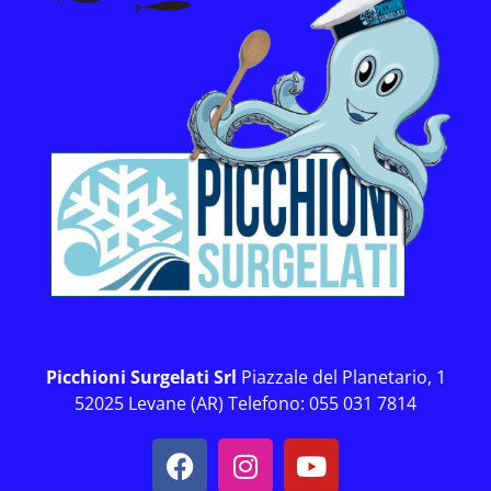
Picchioni Surgelati Srl
Piazzale del Planetario, 1
52025 Levane (AR) Telefono: 055 031 7814