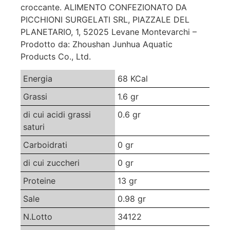
croccante. ALIMENTO CONFEZIONATO DA
PICCHIONI SURGELATI SRL, PIAZZALE DEL
PLANETARIO, 1, 52025 Levane Montevarchi –
Prodotto da: Zhoushan Junhua Aquatic
Products Co., Ltd.
Energia
68 KCal
Grassi
1.6 gr
di cui acidi grassi
0.6 gr
saturi
Carboidrati
0 gr
di cui zuccheri
0 gr
Proteine
13 gr
Sale
0.98 gr
N.Lotto
34122