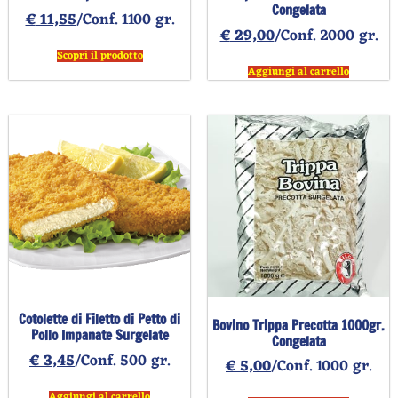
Congelata
€
11,55
/Conf. 1100 gr.
€
29,00
/Conf. 2000 gr.
Scopri il prodotto
Aggiungi al carrello
Cotolette di Filetto di Petto di
Bovino Trippa Precotta 1000gr.
Pollo Impanate Surgelate
Congelata
€
3,45
/Conf. 500 gr.
€
5,00
/Conf. 1000 gr.
Aggiungi al carrello