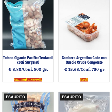
Totano Gigante PacificoTentacoli
Gambero Argentino Code con
cotti Surgelati
Guscio Crude Congelate
€
8,80
/Conf. 800 gr.
€
15,68
/Conf. 750 gr.
Aggiungi al carrello
Scegli
ESAURITO
ESAURITO