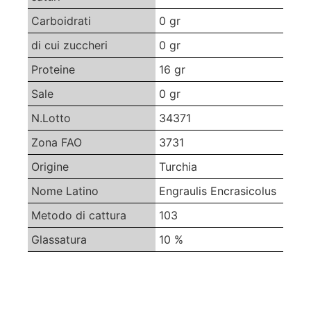
Carboidrati
0 gr
di cui zuccheri
0 gr
Proteine
16 gr
Sale
0 gr
N.Lotto
34371
Zona FAO
3731
Origine
Turchia
Nome Latino
Engraulis Encrasicolus
Metodo di cattura
103
Glassatura
10 %