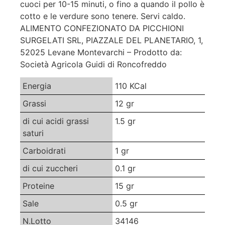
cuoci per 10-15 minuti, o fino a quando il pollo è
cotto e le verdure sono tenere. Servi caldo.
ALIMENTO CONFEZIONATO DA PICCHIONI
SURGELATI SRL, PIAZZALE DEL PLANETARIO, 1,
52025 Levane Montevarchi – Prodotto da:
Società Agricola Guidi di Roncofreddo
Energia
110 KCal
Grassi
12 gr
di cui acidi grassi
1.5 gr
saturi
Carboidrati
1 gr
di cui zuccheri
0.1 gr
Proteine
15 gr
Sale
0.5 gr
N.Lotto
34146