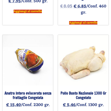
€
7,95
/Conf. 500 gr.
€
6,85
/Conf. 460
€
8,05
Aggiungi al carrello
gr.
Aggiungi al carrello
Anatra Intera eviscerata senza
Pollo Busto Nazionale 1300 Gr
frattaglie Congelata
Congelato
€
15,40
/Conf. 2200 gr.
€
5,46
/Conf. 1300 gr.