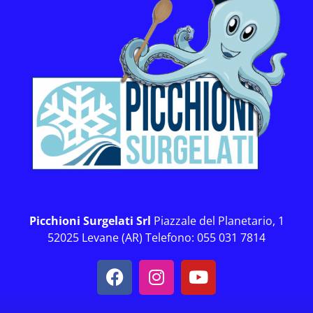
Picchioni Surgelati Srl
Piazzale del Planetario, 1
52025 Levane (AR) Telefono: 055 031 7814