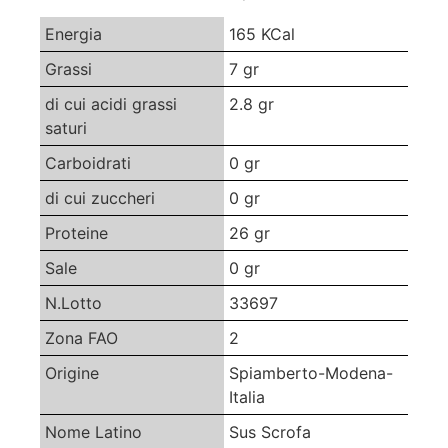
Energia
165 KCal
Grassi
7 gr
di cui acidi grassi
2.8 gr
saturi
Carboidrati
0 gr
di cui zuccheri
0 gr
Proteine
26 gr
Sale
0 gr
N.Lotto
33697
Zona FAO
2
Origine
Spiamberto-Modena-
Italia
Nome Latino
Sus Scrofa