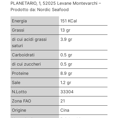
PLANETARIO, 1, 52025 Levane Montevarchi –
Prodotto da: Nordic Seafood
Energia
151 KCal
Grassi
13 gr
di cui acidi grassi
3.9 gr
saturi
Carboidrati
0.5 gr
di cui zuccheri
0.5 gr
Proteine
8.9 gr
Sale
1.2 gr
N.Lotto
33304
Zona FAO
21
Origine
Cina