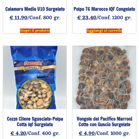
Calamaro Medio U10 Surgelato
Polpo T6 Marocco IQF Congelato
€
11,90
/Conf. 800 gr.
€
23,40
/Conf. 1200 gr.
Scopri il prodotto
Aggiungi al carrello
Cozze Cilene Sgusciate-Polpa
Vongole del Pacifico Marroni
Cotta Iqf Surgelata
Cotte con Guscio Surgelate
€
4,20
/Conf. 400 gr.
€
4,90
/Conf. 1000 gr.