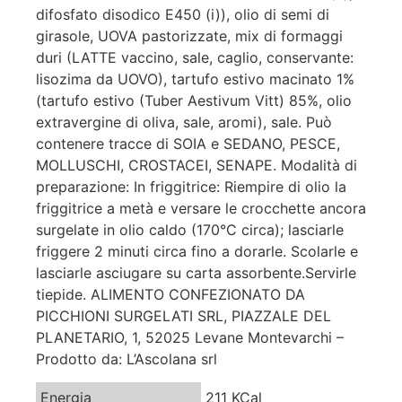
difosfato disodico E450 (i)), olio di semi di
girasole, UOVA pastorizzate, mix di formaggi
duri (LATTE vaccino, sale, caglio, conservante:
lisozima da UOVO), tartufo estivo macinato 1%
(tartufo estivo (Tuber Aestivum Vitt) 85%, olio
extravergine di oliva, sale, aromi), sale. Può
contenere tracce di SOIA e SEDANO, PESCE,
MOLLUSCHI, CROSTACEI, SENAPE. Modalità di
preparazione: In friggitrice: Riempire di olio la
friggitrice a metà e versare le crocchette ancora
surgelate in olio caldo (170°C circa); lasciarle
friggere 2 minuti circa fino a dorarle. Scolarle e
lasciarle asciugare su carta assorbente.Servirle
tiepide. ALIMENTO CONFEZIONATO DA
PICCHIONI SURGELATI SRL, PIAZZALE DEL
PLANETARIO, 1, 52025 Levane Montevarchi –
Prodotto da: L’Ascolana srl
Energia
211 KCal