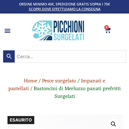
ORDINE MINIMO 40€, SPEDIZIONE GRATIS SOPRA I 70€
SCOPRI DOVE EFFETTUIAMO LA CONSEGNA
0
Home
/
Pesce surgelato
/
Impanati e
pastellati
/ Bastoncini di Merluzzo panati prefritti
Surgelati
ESAURITO