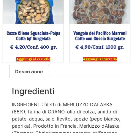
Cozze Cilene Sgusciate-Polpa
Vongole del Pacifico Marroni
Cotta Iqf Surgelata
Cotte con Guscio Surgelate
€
4,20
/Conf. 400 gr.
€
4,90
/Conf. 1000 gr.
Aggiungi al carrello
Aggiungi al carrello
Descrizione
Ingredienti
INGREDIENTI: filetti di MERLUZZO D’ALASKA
(65%), farina di GRANO, olio di colza, amido di
patate, acqua, sale, lievito, spezie (pepe bianco,
paprika). Prodotto in Francia. Merluzzo d’Alaska
(Theragra Chalcogramma) pescato nell’oceano