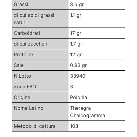
Grassi
8.6 gr
di cui acidi grassi
1.1 gr
saturi
Carboidrati
17 gr
di cui zuccheri
1.7 gr
Proteine
12 gr
Sale
0.93 gr
N.Lotto
33940
Zona FAO
3
Origine
Polonia
Nome Latino
Theragra
Chalcogramma
Metodo di cattura
108