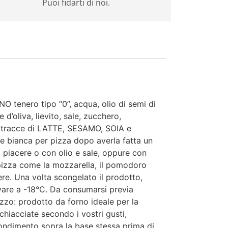
Puoi fidarti di noi.
NO tenero tipo “0”, acqua, olio di semi di
e d’oliva, lievito, sale, zucchero,
 tracce di LATTE, SESAMO, SOIA e
e bianca per pizza dopo averla fatta un
a piacere o con olio e sale, oppure con
a pizza come la mozzarella, il pomodoro
cere. Una volta scongelato il prodotto,
vare a -18°C. Da consumarsi previa
lizzo: prodotto da forno ideale per la
chiacciate secondo i vostri gusti,
condimento sopra la base stessa prima di