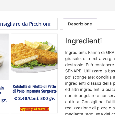
onsigliare da Picchioni:
Descrizione
Ingredienti
Ingredienti: Farina di GRA
girasole, olio extra vergin
destrosio. Può contenere
SENAPE. Utilizzare la bas
po’ scongelare; condirla 
ingredienti classici dell
Cotolette di Filetto di Petto
ain
ed altri ingredienti a pia
di Pollo Impanate Surgelate
e
non ricongelare e conser
€
3,45
/Conf. 500 gr.
 gr.
cottura. Consigli per l’uti
realizzazione di pizze o s
Aggiungi al carrello
o
mediante l’aggiunta del 