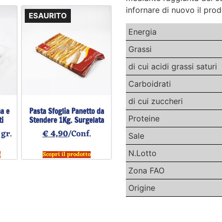
infornare di nuovo il prod
ESAURITO
Energia
Grassi
di cui acidi grassi saturi
Carboidrati
di cui zuccheri
na e
Pasta Sfoglia Panetto da
Proteine
ti
Stendere 1Kg. Surgelata
 gr.
€
4,90
/Conf.
Sale
N.Lotto
o
Scopri il prodotto
Zona FAO
Origine