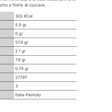
otto e finirlo di cuocere.
302 KCal
5.9 gr
0 gr
57.9 gr
2.1 gr
7.9 gr
0.79 gr
27797
3
Italia-Panitaly