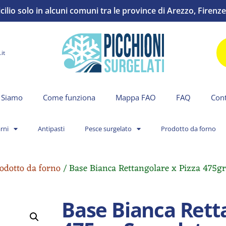
io solo in alcuni comuni tra le province di Arezzo, Firenze 
it
 Siamo
Come funziona
Mappa FAO
FAQ
Cont
rni
Antipasti
Pesce surgelato
Prodotto da forno
odotto da forno
/ Base Bianca Rettangolare x Pizza 475gr
Base Bianca Rett