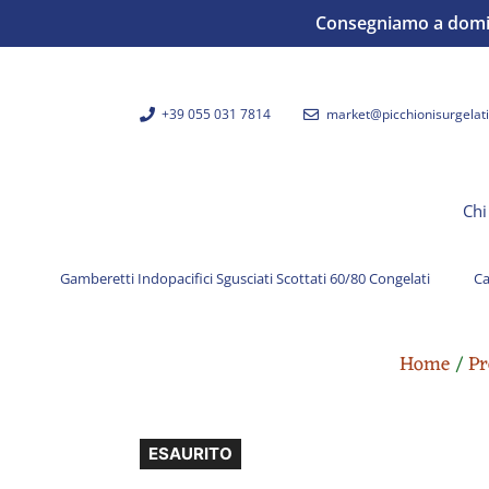
Consegniamo a domicil
+39 055 031 7814
market@picchionisurgelati.
Chi
Gamberetti Indopacifici Sgusciati Scottati 60/80 Congelati
Ca
Home
/
Pr
ESAURITO