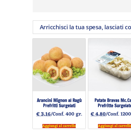
Arricchisci la tua spesa, lasciati c
Arancini Mignon al Ragù
Patate Bravas Mc.C
Prefritti Surgelati
Prefritte Surgelat
€
3,16
/Conf. 400 gr.
€
4,80
/Conf. 1200
Aggiungi al carrello
Aggiungi al carrell