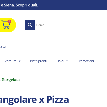
e Siena. Scopri quali.
0
atti
Verdure
Piatti pronti
Dolci
Promozioni
. Surgelata
angolare x Pizza