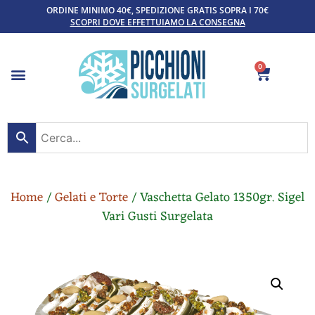
ORDINE MINIMO 40€, SPEDIZIONE GRATIS SOPRA I 70€
SCOPRI DOVE EFFETTUIAMO LA CONSEGNA
0
Home
/
Gelati e Torte
/ Vaschetta Gelato 1350gr. Sigel
Vari Gusti Surgelata