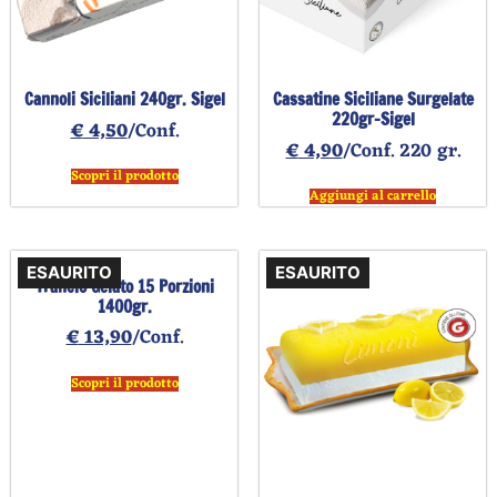
Cannoli Siciliani 240gr. Sigel
Cassatine Siciliane Surgelate
220gr-Sigel
€
4,50
/Conf.
€
4,90
/Conf. 220 gr.
Scopri il prodotto
Aggiungi al carrello
ESAURITO
ESAURITO
Trancio Gelato 15 Porzioni
1400gr.
€
13,90
/Conf.
Scopri il prodotto