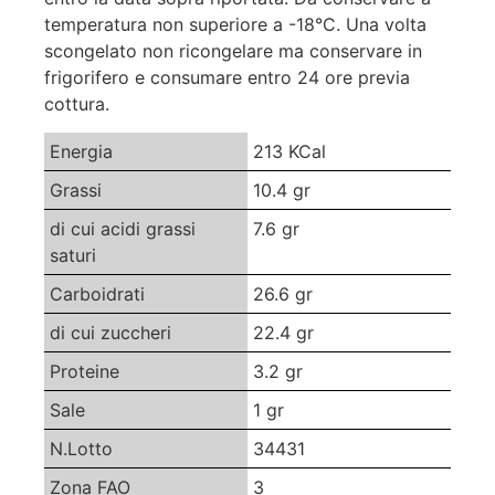
temperatura non superiore a -18°C. Una volta
scongelato non ricongelare ma conservare in
frigorifero e consumare entro 24 ore previa
cottura.
Energia
213 KCal
Grassi
10.4 gr
di cui acidi grassi
7.6 gr
saturi
Carboidrati
26.6 gr
di cui zuccheri
22.4 gr
Proteine
3.2 gr
Sale
1 gr
N.Lotto
34431
Zona FAO
3