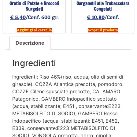
Gratin di Patate e Broccoli
Garganelli alla Trabaccolara
Surgelati
Congelati
€
5,40
/Conf. 600 gr.
€
10,80
/Conf.
Aggiungi al carrello
Scopri il prodotto
Descrizione
Ingredienti
Ingredienti: Riso 46%(riso, acqua, olio di semi di
girasole), COZZA Atlantica precotta, pomodoro,
COZZE Cilene sgusciate precotte, CALAMARO
Patagonico, GAMBERO Indopacifico scottato
(acqua, stabilizzante; E451 , conservante:E223
METABISOLFITO DI SODIO); GAMBERO Rosso
Indopacifico (acqua, stabilizzanti: E451, E452,
E339, conservante:E223 METABISOLFITO DI
SODIO); VONGOLA precotta, porro, cipolla,