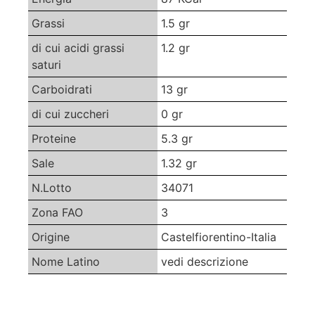
Grassi
1.5 gr
di cui acidi grassi
1.2 gr
saturi
Carboidrati
13 gr
di cui zuccheri
0 gr
Proteine
5.3 gr
Sale
1.32 gr
N.Lotto
34071
Zona FAO
3
Origine
Castelfiorentino-Italia
Nome Latino
vedi descrizione