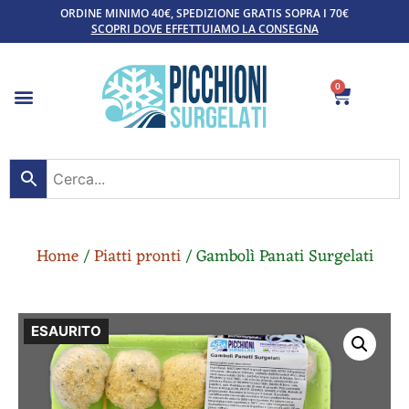
ORDINE MINIMO 40€, SPEDIZIONE GRATIS SOPRA I 70€
SCOPRI DOVE EFFETTUIAMO LA CONSEGNA
0
Home
/
Piatti pronti
/ Gambolì Panati Surgelati
ESAURITO