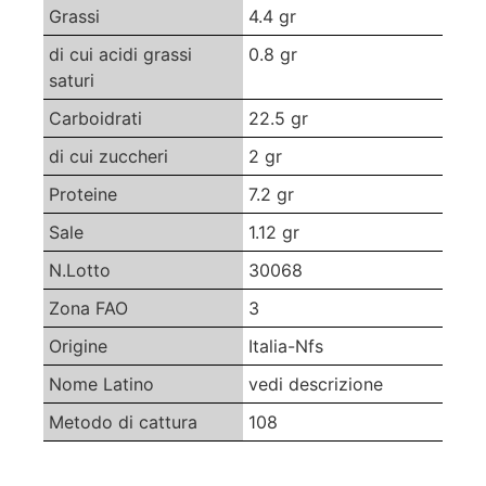
Grassi
4.4 gr
di cui acidi grassi
0.8 gr
saturi
Carboidrati
22.5 gr
di cui zuccheri
2 gr
Proteine
7.2 gr
Sale
1.12 gr
N.Lotto
30068
Zona FAO
3
Origine
Italia-Nfs
Nome Latino
vedi descrizione
Metodo di cattura
108