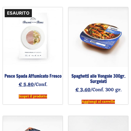
ESAURITO
Pesce Spada Affumicato Fresco
Spaghetti alle Vongole 300gr.
Surgelati
€
5,80
/Conf.
€
3,60
/Conf. 300 gr.
Scopri il prodotto
Aggiungi al carrello