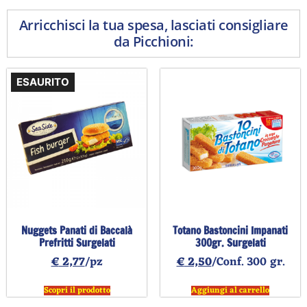
Arricchisci la tua spesa, lasciati consigliare
da Picchioni:
ESAURITO
Nuggets Panati di Baccalà
Totano Bastoncini Impanati
Prefritti Surgelati
300gr. Surgelati
€
2,77
/pz
€
2,50
/Conf. 300 gr.
Scopri il prodotto
Aggiungi al carrello