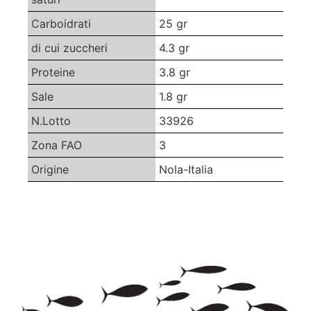
Carboidrati
25 gr
di cui zuccheri
4.3 gr
Proteine
3.8 gr
Sale
1.8 gr
N.Lotto
33926
Zona FAO
3
Origine
Nola-Italia