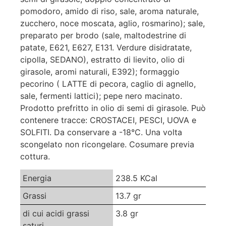
pomodoro, amido di riso, sale, aroma naturale,
zucchero, noce moscata, aglio, rosmarino); sale,
preparato per brodo (sale, maltodestrine di
patate, E621, E627, E131. Verdure disidratate,
cipolla, SEDANO), estratto di lievito, olio di
girasole, aromi naturali, E392); formaggio
pecorino ( LATTE di pecora, caglio di agnello,
sale, fermenti lattici); pepe nero macinato.
Prodotto prefritto in olio di semi di girasole. Può
contenere tracce: CROSTACEI, PESCI, UOVA e
SOLFITI. Da conservare a -18°C. Una volta
scongelato non ricongelare. Cosumare previa
cottura.
Energia
238.5 KCal
Grassi
13.7 gr
di cui acidi grassi
3.8 gr
saturi