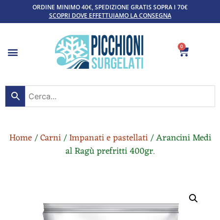
ORDINE MINIMO 40€, SPEDIZIONE GRATIS SOPRA I 70€
SCOPRI DOVE EFFETTUIAMO LA CONSEGNA
0
Home
/
Carni
/
Impanati e pastellati
/ Arancini Medi
al Ragù prefritti 400gr.