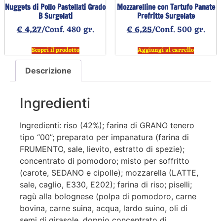
Nuggets di Pollo Pastellati Grado
Mozzarelline con Tartufo Panate
B Surgelati
Prefritte Surgelate
€
4,27
/Conf. 480 gr.
€
6,25
/Conf. 500 gr.
Scopri il prodotto
Aggiungi al carrello
Descrizione
Ingredienti
Ingredienti: riso (42%); farina di GRANO tenero
tipo “00”; preparato per impanatura (farina di
FRUMENTO, sale, lievito, estratto di spezie);
concentrato di pomodoro; misto per soffritto
(carote, SEDANO e cipolle); mozzarella (LATTE,
sale, caglio, E330, E202); farina di riso; piselli;
ragù alla bolognese (polpa di pomodoro, carne
bovina, carne suina, acqua, lardo suino, oli di
semi di girasole, doppio concentrato di