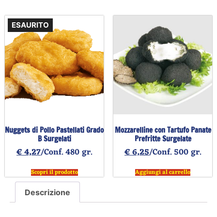
ESAURITO
Nuggets di Pollo Pastellati Grado
Mozzarelline con Tartufo Panate
B Surgelati
Prefritte Surgelate
€
4,27
/Conf. 480 gr.
€
6,25
/Conf. 500 gr.
Scopri il prodotto
Aggiungi al carrello
Descrizione