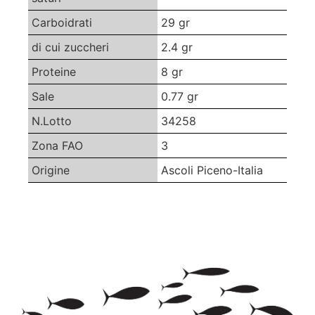
Carboidrati
29 gr
di cui zuccheri
2.4 gr
Proteine
8 gr
Sale
0.77 gr
N.Lotto
34258
Zona FAO
3
Origine
Ascoli Piceno-Italia