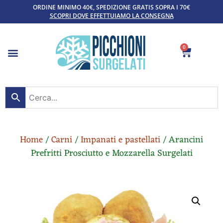
ORDINE MINIMO 40€, SPEDIZIONE GRATIS SOPRA I 70€
SCOPRI DOVE EFFETTUIAMO LA CONSEGNA
0
Home
/
Carni
/
Impanati e pastellati
/ Arancini
Prefritti Prosciutto e Mozzarella Surgelati