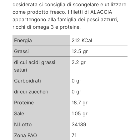
desiderata si consiglia di scongelare e utilizzare
come prodotto fresco. I filetti di ALACCIA
appartengono alla famiglia dei pesci azzurri,
ricchi di omega 3 e proteine.
Energia
212 KCal
Grassi
12.5 gr
di cui acidi grassi
2.2 gr
saturi
Carboidrati
0 gr
di cui zuccheri
0 gr
Proteine
18.7 gr
Sale
1.05 gr
N.Lotto
34139
Zona FAO
71