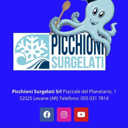
Picchioni Surgelati Srl
Piazzale del Planetario, 1
52025 Levane (AR) Telefono: 055 031 7814