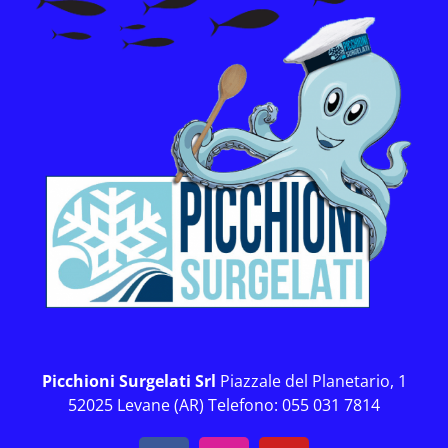
Picchioni Surgelati Srl
Piazzale del Planetario, 1
52025 Levane (AR) Telefono: 055 031 7814